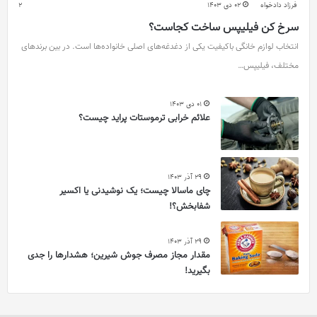
فرزاد دادخواه
02 دی 1403
2
سرخ کن فیلیپس ساخت کجاست؟
انتخاب لوازم خانگی باکیفیت یکی از دغدغه‌های اصلی خانواده‌ها است. در بین برندهای
مختلف، فیلیپس…
01 دی 1403
علائم خرابی ترموستات پراید چیست؟
29 آذر 1403
چای ماسالا چیست؛ یک نوشیدنی یا اکسیر
شفابخش؟!
29 آذر 1403
مقدار مجاز مصرف جوش شیرین؛ هشدارها را جدی
بگیرید!