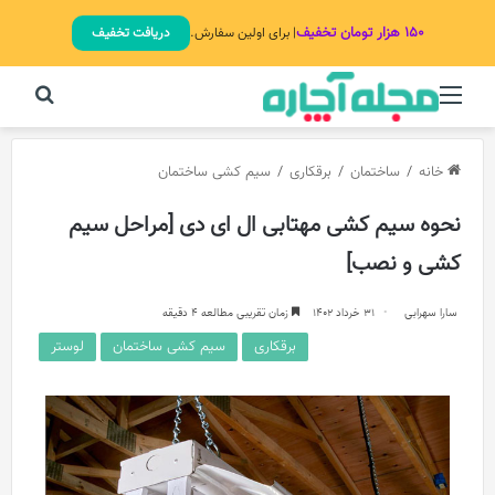
۱۵۰ هزار تومان تخفیف
| برای اولین سفارش.
دریافت تخفیف
منو
جستج
خانه
/
ساختمان
/
برقکاری
/
سیم‌ کشی ساختمان
نحوه سیم کشی مهتابی ال ای دی [مراحل سیم
کشی و نصب]
سارا سهرابی
31 خرداد 1402
زمان تقریبی مطالعه 4 دقیقه
برقکاری
سیم‌ کشی ساختمان
لوستر