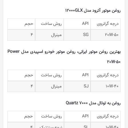
روغن موتور آترود مدل 12000GLX
درجه گرانروی
API
روش ساخت
حجم
20W-50
SG
مینرال
4
بهترین روغن موتور ایرانی، روغن موتور خودرو اسپیدی مدل Power
20W-50
درجه گرانروی
API
روش ساخت
حجم
10W-40
SJ
مینرال
4
روغن به توتال مدل Quartz 7000
درجه گرانروی
API
روش ساخت
حجم
10W-40
SL
نیمه سنتتیک
4