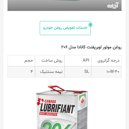
خدمات تعویض روغن خودرو
روغن موتور لوبریفنت کانادا مدل 206
درجه گرانروی
API
روش ساخت
حجم
10W-40
SL
نیمه سنتتیک
4