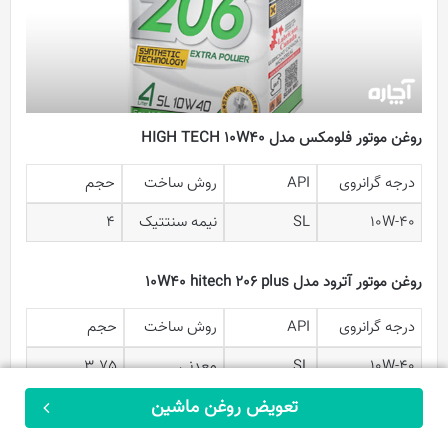
روغن موتور فلومکس مدل HIGH TECH 10W40
درجه گرانروی
API
روش ساخت
حجم
10W-40
SL
نیمه سنتتیک
4
روغن موتور آترود مدل 10W40 hitech 206 plus
درجه گرانروی
API
روش ساخت
حجم
10W-40
SL
معدنی
3.75
تعویض روغن ماشین
ثبت سفارش