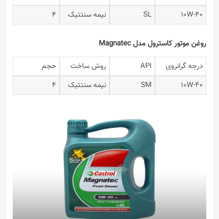
10W-40
SL
نیمه سنتتیک
4
روغن موتور کاسترول مدل Magnatec
درجه گرانروی
API
روش ساخت
حجم
10W-40
SM
نیمه سنتتیک
4