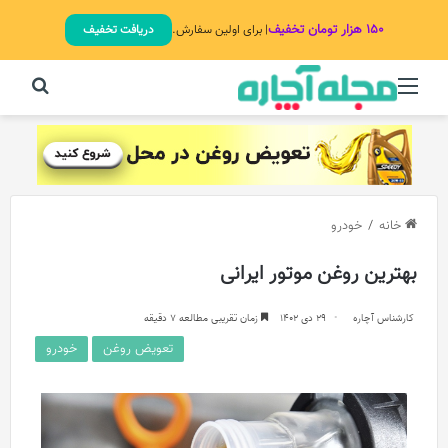
۱۵۰ هزار تومان تخفیف
| برای اولین سفارش.
دریافت تخفیف
منو
جستج
خانه
/
خودرو
بهترین روغن موتور ایرانی
کارشناس آچاره
29 دی 1402
زمان تقریبی مطالعه 7 دقیقه
تعویض روغن
خودرو