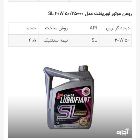
روغن موتور لوبریفنت مدل SL 20W 50/25000
درجه گرانروی
API
روش ساخت
حجم
20W-50
SL
نیمه سنتتیک
4.5