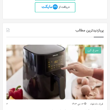
پربازدیدترین مطالب
سرخ کن
فرزاد دادخواه
02 دی 1403
2