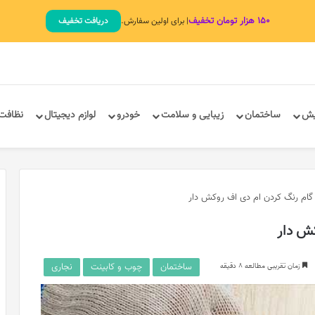
۱۵۰ هزار تومان تخفیف
| برای اولین سفارش.
دریافت تخفیف
یش
ساختمان
زیبایی و سلامت
خودرو
لوازم دیجیتال
نظافت
 گام رنگ کردن ام دی اف روکش دار
کش دار
ساختمان
چوب و کابینت
نجاری
زمان تقریبی مطالعه 8 دقیقه