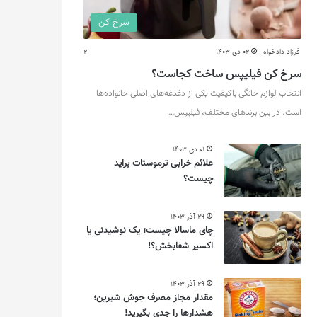
سرخ کن
فرزاد دادخواه
02 دی 1403
2
سرخ کن فیلیپس ساخت کجاست؟
انتخاب لوازم خانگی باکیفیت یکی از دغدغه‌های اصلی خانواده‌ها
است. در بین برندهای مختلف، فیلیپس…
01 دی 1403
علائم خرابی ترموستات پراید
چیست؟
29 آذر 1403
چای ماسالا چیست؛ یک نوشیدنی یا
اکسیر شفابخش؟!
29 آذر 1403
مقدار مجاز مصرف جوش شیرین؛
هشدارها را جدی بگیرید!