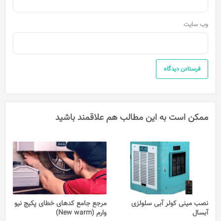
وب‌ سایت
ممکن است به این مطالب هم علاقمند باشید
نصب مینی کولر آبی سلولزی
مرجع جامع کدهای خطای پکیج نیو
آبسال
وارم (New warm)