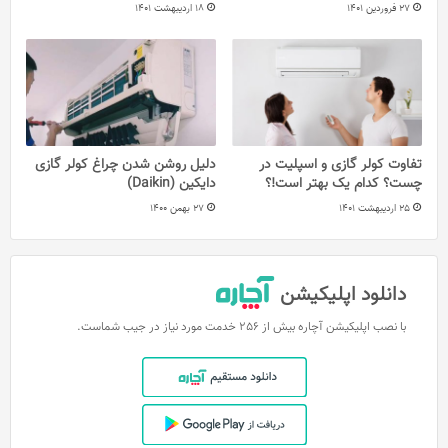
27 فروردین 1401
18 اردیبهشت 1401
تفاوت کولر گازی و اسپلیت در
دلیل روشن شدن چراغ کولر گازی
چست؟ کدام یک بهتر است!؟
دایکین (Daikin)
25 اردیبهشت 1401
27 بهمن 1400
دانلود اپلیکیشن
با نصب اپلیکیشن آچاره بیش از 256 خدمت مورد نیاز در جیب شماست.