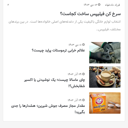
فرزاد دادخواه
02 دی 1403
2
سرخ کن فیلیپس ساخت کجاست؟
انتخاب لوازم خانگی باکیفیت یکی از دغدغه‌های اصلی خانواده‌ها است. در بین برندهای
مختلف، فیلیپس…
01 دی 1403
علائم خرابی ترموستات پراید چیست؟
29 آذر 1403
چای ماسالا چیست؛ یک نوشیدنی یا اکسیر
شفابخش؟!
29 آذر 1403
مقدار مجاز مصرف جوش شیرین؛ هشدارها را جدی
بگیرید!