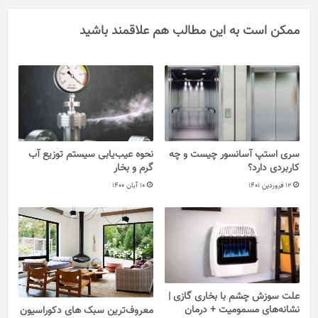
ممکن است به این مطالب هم علاقمند باشید
سری استپ آسانسور چیست و چه
نحوه عیب‌یابی سیستم توزیع آب
کاربردی دارد؟
گرم و بخار
12 فروردین 1401
10 آبان 1400
علت سوزش چشم با بخاری گازی |
نشانه‌های مسمومیت + درمان
معروف‌ترین سبک های دکوراسیون