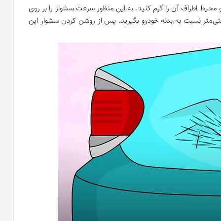
و محیط اطراف آن را گرم کنید. به این منظور سرعت سشوار را بر روی
نظیم کرده و آن را در فاصله‌ای بین 13 تا 18 سانتی‌متر نسبت به بدنه خودرو بگیرید. پس از روشن کردن سشوار این