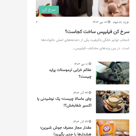
سرخ کن
فرزاد دادخواه
02 دی 1403
2
سرخ کن فیلیپس ساخت کجاست؟
انتخاب لوازم خانگی باکیفیت یکی از دغدغه‌های اصلی خانواده‌ها
است. در بین برندهای مختلف، فیلیپس…
01 دی 1403
علائم خرابی ترموستات پراید
چیست؟
29 آذر 1403
چای ماسالا چیست؛ یک نوشیدنی یا
اکسیر شفابخش؟!
29 آذر 1403
مقدار مجاز مصرف جوش شیرین؛
هشدارها را جدی بگیرید!