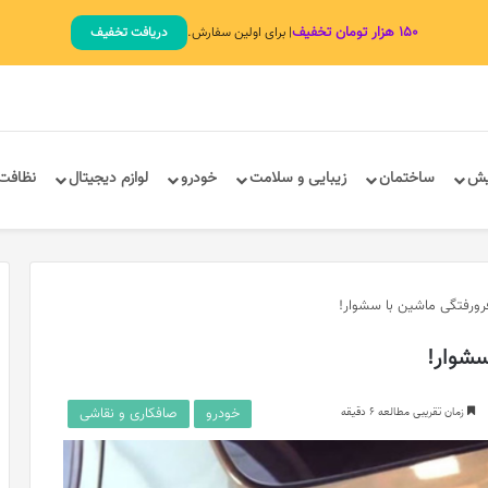
۱۵۰ هزار تومان تخفیف
| برای اولین سفارش.
دریافت تخفیف
یش
ساختمان
زیبایی و سلامت
خودرو
لوازم دیجیتال
نظافت
ورفتگی ماشین با سشوار!
سشوار!
خودرو
صافکاری و نقاشی
زمان تقریبی مطالعه 6 دقیقه