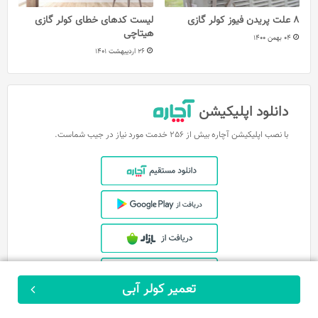
8 علت پریدن فیوز کولر گازی
لیست کدهای خطای کولر گازی
هیتاچی
04 بهمن 1400
26 اردیبهشت 1401
دانلود اپلیکیشن
با نصب اپلیکیشن آچاره بیش از 256 خدمت مورد نیاز در جیب شماست.
تعمیر کولر آبی
ثبت سفارش