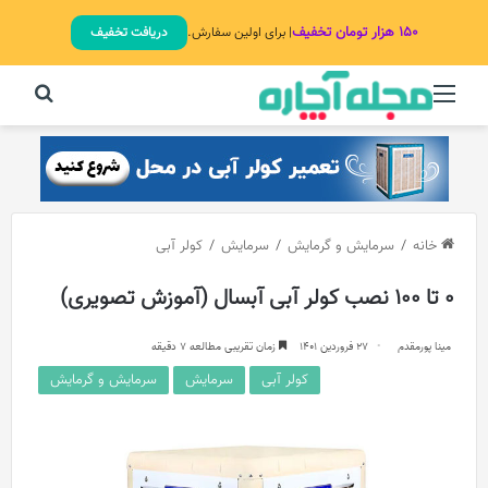
۱۵۰ هزار تومان تخفیف
| برای اولین سفارش.
دریافت تخفیف
منو
جستج
خانه
/
سرمایش و گرمایش
/
سرمایش
/
کولر آبی
0 تا 100 نصب کولر آبی آبسال (آموزش تصویری)
مینا پورمقدم
27 فروردین 1401
زمان تقریبی مطالعه 7 دقیقه
کولر آبی
سرمایش
سرمایش و گرمایش