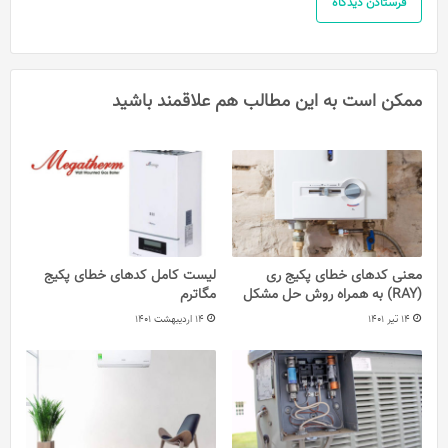
ممکن است به این مطالب هم علاقمند باشید
معنی کدهای خطای پکیج ری
لیست کامل کدهای خطای پکیج
(RAY) به همراه روش حل مشکل
مگاترم
14 تیر 1401
14 اردیبهشت 1401