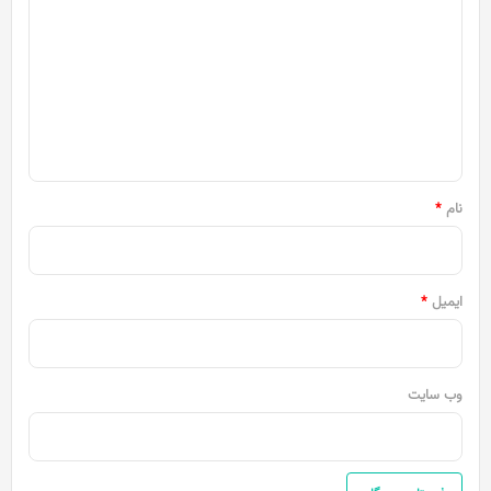
ی
د
گ
ا
ه
*
نام
*
ایمیل
*
وب‌ سایت