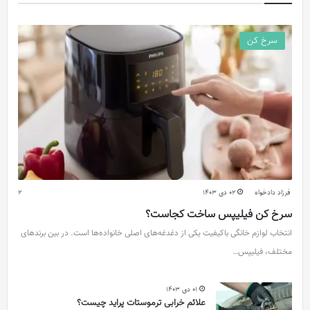
سرخ کن
فرزاد دادخواه
02 دی 1403
2
سرخ کن فیلیپس ساخت کجاست؟
انتخاب لوازم خانگی باکیفیت یکی از دغدغه‌های اصلی خانواده‌ها است. در بین برندهای
مختلف، فیلیپس…
01 دی 1403
علائم خرابی ترموستات پراید چیست؟