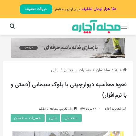
۱۵۰ هزار تومان تخفیف
| برای اولین سفارش.
دریافت تخفیف
منو
جستج
خانه
/
ساختمان
/
تعمیرات ساختمان
/
بنایی
نحوه محاسبه دیوار‌چینی با بلوک سیمانی (دستی و
با نرم‌افزار)
تیم تحریریه آچاره
23 مرداد 1401
زمان تقریبی مطالعه 5 دقیقه
ساختمان
بنایی
تعمیرات ساختمان