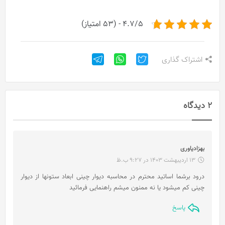
4.7/5 - (53 امتیاز)
اشتراک گذاری
2 دیدگاه
گ
بهزادیاوری
ف
13 اردیبهشت 1403 در 9:27 ب.ظ
ت
درود برشما اساتید محترم در محاسبه دیوار چینی ابعاد ستونها از دیوار
:
چینی کم میشود یا نه ممنون میشم راهنمایی فرمائید
پاسخ