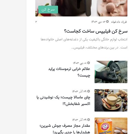
سرخ کن
فرزاد دادخواه
02 دی 1403
2
سرخ کن فیلیپس ساخت کجاست؟
انتخاب لوازم خانگی باکیفیت یکی از دغدغه‌های اصلی خانواده‌ها
است. در بین برندهای مختلف، فیلیپس…
01 دی 1403
علائم خرابی ترموستات پراید
چیست؟
29 آذر 1403
چای ماسالا چیست؛ یک نوشیدنی یا
اکسیر شفابخش؟!
29 آذر 1403
مقدار مجاز مصرف جوش شیرین؛
هشدارها را جدی بگیرید!