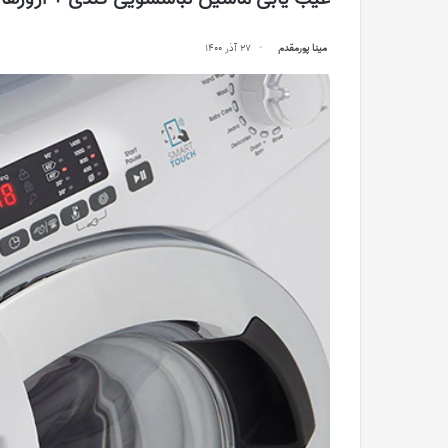
مینا پورمقدم
27 آذر 1400