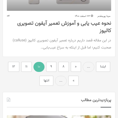
مینا پورمقدم
23 اسفند 1400
24
نحوه عیب یابی و آموزش تعمیر آیفون تصویری
کالیوز
در این مقاله قصد داریم درباره تعمیر آیفون تصویری کالیوز (calluse)
صحبت کنیم؛ اما قبل از اینکه به سراغ عیب‌یابی…
ابتدا
«
8
9
11
12
10
...
»
انتها
...
پربازدیدترین مطالب