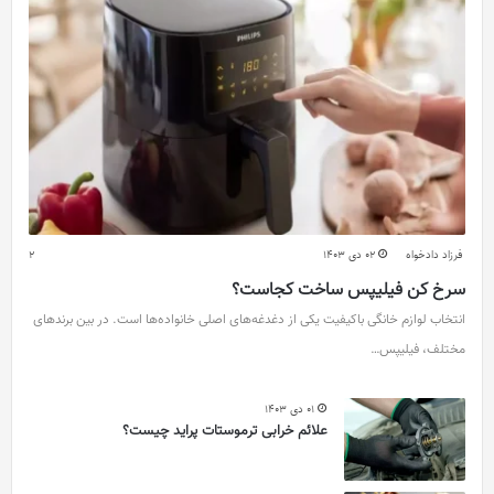
فرزاد دادخواه
02 دی 1403
2
سرخ کن فیلیپس ساخت کجاست؟
انتخاب لوازم خانگی باکیفیت یکی از دغدغه‌های اصلی خانواده‌ها است. در بین برندهای
مختلف، فیلیپس…
01 دی 1403
علائم خرابی ترموستات پراید چیست؟