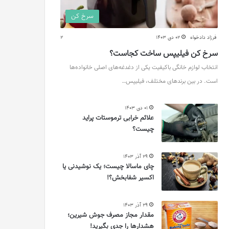
سرخ کن
فرزاد دادخواه
02 دی 1403
2
سرخ کن فیلیپس ساخت کجاست؟
انتخاب لوازم خانگی باکیفیت یکی از دغدغه‌های اصلی خانواده‌ها
است. در بین برندهای مختلف، فیلیپس…
01 دی 1403
علائم خرابی ترموستات پراید
چیست؟
29 آذر 1403
چای ماسالا چیست؛ یک نوشیدنی یا
اکسیر شفابخش؟!
29 آذر 1403
مقدار مجاز مصرف جوش شیرین؛
هشدارها را جدی بگیرید!