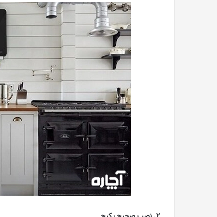
2. نصب صحیح پکیج