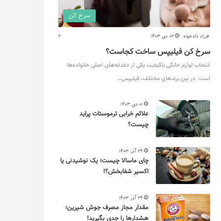
سرخ کن
فرزاد دادخواه
02 دی 1403
2
سرخ کن فیلیپس ساخت کجاست؟
انتخاب لوازم خانگی باکیفیت یکی از دغدغه‌های اصلی خانواده‌ها
است. در بین برندهای مختلف، فیلیپس…
01 دی 1403
علائم خرابی ترموستات پراید
چیست؟
29 آذر 1403
چای ماسالا چیست؛ یک نوشیدنی یا
اکسیر شفابخش؟!
29 آذر 1403
مقدار مجاز مصرف جوش شیرین؛
هشدارها را جدی بگیرید!