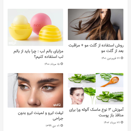
روش استفاده از گلت مو + مراقبت
بعد از گلت مو
مزایای بالم لب : چرا باید از بالم
لب استفاده کنیم؟
28 فروردین 1401
15 مرداد 1400
آموزش 3 نوع ماسک آلوئه ورا برای
لیفت ابرو و لمینت ابرو بدون
منافذ باز پوست
جراحی
28 مرداد 1402
08 دی 1399