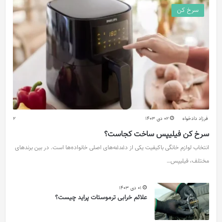
سرخ کن
فرزاد دادخواه
02 دی 1403
2
سرخ کن فیلیپس ساخت کجاست؟
انتخاب لوازم خانگی باکیفیت یکی از دغدغه‌های اصلی خانواده‌ها است. در بین برندهای
مختلف، فیلیپس…
01 دی 1403
علائم خرابی ترموستات پراید چیست؟