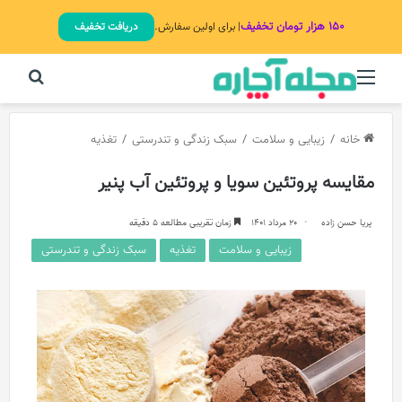
۱۵۰ هزار تومان تخفیف
| برای اولین سفارش.
دریافت تخفیف
منو
جستج
خانه
/
زیبایی و سلامت
/
سبک زندگی و تندرستی
/
تغذیه
مقایسه پروتئین سویا و پروتئین آب پنیر
پریا حسن زاده
20 مرداد 1401
زمان تقریبی مطالعه 5 دقیقه
زیبایی و سلامت
تغذیه
سبک زندگی و تندرستی