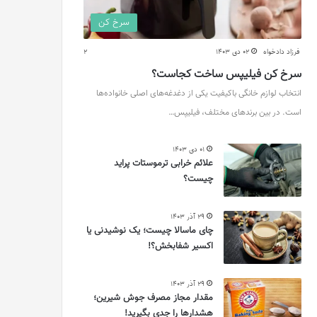
سرخ کن
فرزاد دادخواه
02 دی 1403
2
سرخ کن فیلیپس ساخت کجاست؟
انتخاب لوازم خانگی باکیفیت یکی از دغدغه‌های اصلی خانواده‌ها
است. در بین برندهای مختلف، فیلیپس…
01 دی 1403
علائم خرابی ترموستات پراید
چیست؟
29 آذر 1403
چای ماسالا چیست؛ یک نوشیدنی یا
اکسیر شفابخش؟!
29 آذر 1403
مقدار مجاز مصرف جوش شیرین؛
هشدارها را جدی بگیرید!