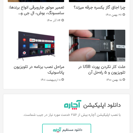
چرا اجاق گاز یکسره جرقه میزند؟
تعمیر موتور جاروبرقی انواع برندها:
سامسونگ، بوش، ال جی و…
27 بهمن 1400
24 آذر 1400
علت کار نکردن پورت USB در
مراحل نصب برنامه در تلویزیون
تلویزیون و 5 راه‌حل آن
پاناسونیک
15 بهمن 1400
10 اردیبهشت 1401
دانلود اپلیکیشن
با نصب اپلیکیشن آچاره بیش از 256 خدمت مورد نیاز در جیب شماست.