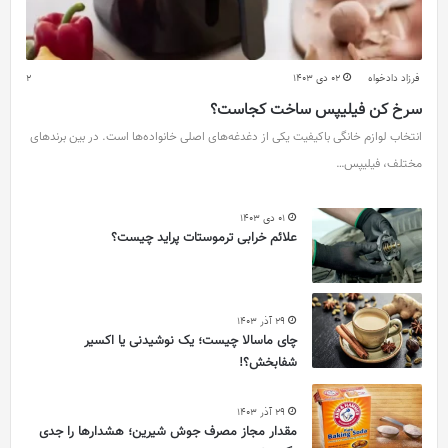
فرزاد دادخواه
02 دی 1403
2
سرخ کن فیلیپس ساخت کجاست؟
انتخاب لوازم خانگی باکیفیت یکی از دغدغه‌های اصلی خانواده‌ها است. در بین برندهای
مختلف، فیلیپس…
01 دی 1403
علائم خرابی ترموستات پراید چیست؟
29 آذر 1403
چای ماسالا چیست؛ یک نوشیدنی یا اکسیر
شفابخش؟!
29 آذر 1403
مقدار مجاز مصرف جوش شیرین؛ هشدارها را جدی