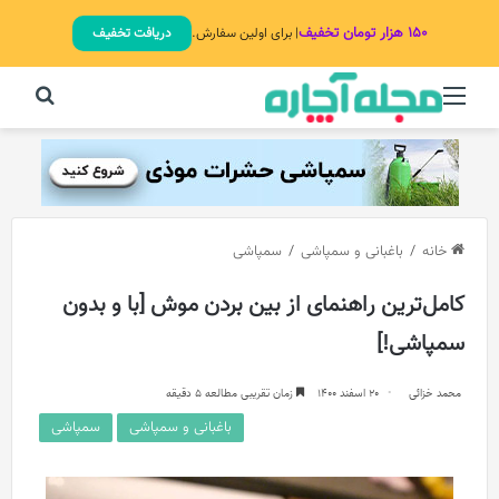
۱۵۰ هزار تومان تخفیف
| برای اولین سفارش.
دریافت تخفیف
منو
جستج
خانه
/
باغبانی و سمپاشی
/
سمپاشی
کامل‌ترین راهنمای از بین بردن موش [با و بدون
سمپاشی!]
محمد خزائی
20 اسفند 1400
زمان تقریبی مطالعه 5 دقیقه
باغبانی و سمپاشی
سمپاشی