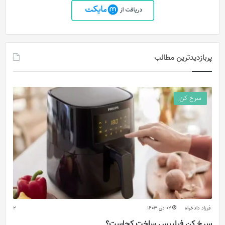
پربازدیدترین مطالب
سرخ کن
فرزاد دادخواه
02 دی 1403
2
سرخ کن فیلیپس ساخت کجاست؟