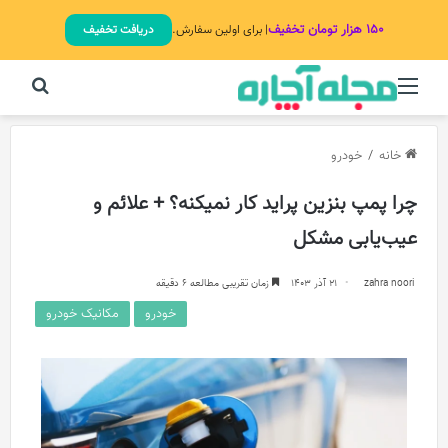
۱۵۰ هزار تومان تخفیف
| برای اولین سفارش.
دریافت تخفیف
منو
جستج
خانه
/
خودرو
چرا پمپ بنزین پراید کار نمیکنه؟ + علائم و
عیب‌یابی مشکل
zahra noori
21 آذر 1403
زمان تقریبی مطالعه 6 دقیقه
خودرو
مکانیک خودرو