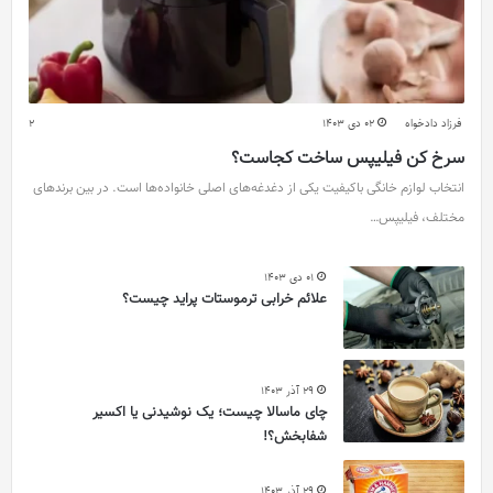
فرزاد دادخواه
02 دی 1403
2
سرخ کن فیلیپس ساخت کجاست؟
انتخاب لوازم خانگی باکیفیت یکی از دغدغه‌های اصلی خانواده‌ها است. در بین برندهای
مختلف، فیلیپس…
01 دی 1403
علائم خرابی ترموستات پراید چیست؟
29 آذر 1403
چای ماسالا چیست؛ یک نوشیدنی یا اکسیر
شفابخش؟!
29 آذر 1403