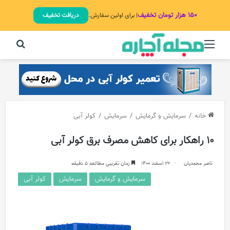
۱۵۰ هزار تومان تخفیف
| برای اولین سفارش.
دریافت تخفیف
منو
جستج
خانه
/
سرمایش و گرمایش
/
سرمایش
/
کولر آبی
10 راهکار برای کاهش مصرف برق کولر آبی
ناصر محمدیان
22 اسفند 1400
زمان تقریبی مطالعه 5 دقیقه
سرمایش و گرمایش
سرمایش
کولر آبی