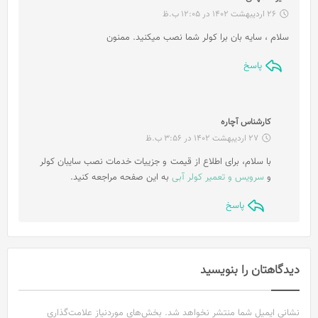
ف
26 اردیبهشت 1402 در 12:05 ب.ظ
ت
سلام ، سایه بان برا کولر شما نصب میکنید. ممنون
:
پاسخ
گ
کارشناس آچاره
ف
27 اردیبهشت 1402 در 3:56 ب.ظ
ت
با سلام، برای اطلاع از قیمت و جزییات خدمات نصب سایبان کولر
:
و
سرویس و تعمیر کولر آبی
به این صفحه مراجعه کنید.
پاسخ
دیدگاهتان را بنویسید
نشانی ایمیل شما منتشر نخواهد شد.
بخش‌های موردنیاز علامت‌گذاری