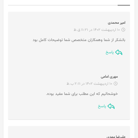
گ
امیر محمدی
ف
10 اردیبهشت 1402 در 11:21 ق.ظ
ت
باتشکر از شما وهمکاران متخصص شما توضیحات کامل بود
:
پاسخ
گ
مهری امامی
ف
10 اردیبهشت 1402 در 2:11 ب.ظ
ت
خوشحالیم که این مطلب برای شما مفید بوده.
:
پاسخ
گ
علیرضا مهدی