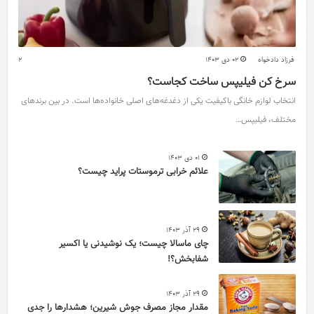
فرزاد دادخواه
02 دی 1403
2
سرخ کن فیلیپس ساخت کجاست؟
انتخاب لوازم خانگی باکیفیت یکی از دغدغه‌های اصلی خانواده‌ها است. در بین برندهای
مختلف، فیلیپس…
01 دی 1403
علائم خرابی ترموستات پراید چیست؟
29 آذر 1403
چای ماسالا چیست؛ یک نوشیدنی یا اکسیر
شفابخش؟!
29 آذر 1403
مقدار مجاز مصرف جوش شیرین؛ هشدارها را جدی