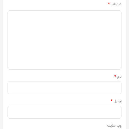
شده‌اند
*
د
ی
د
گ
ا
ه
*
نام
*
ایمیل
*
وب‌ سایت