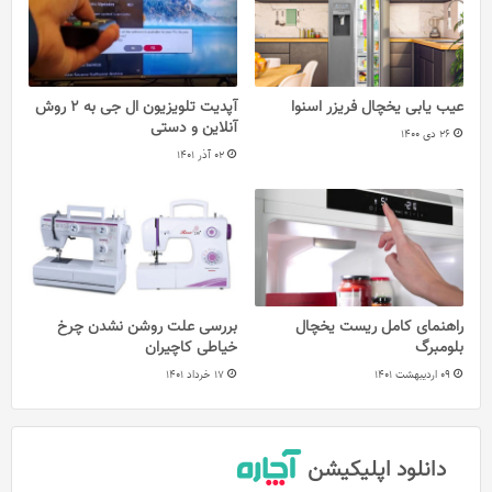
عیب یابی یخچال فریزر اسنوا
آپدیت تلویزیون ال جی به 2 روش
آنلاین و دستی
26 دی 1400
02 آذر 1401
راهنمای کامل ریست یخچال
بررسی علت روشن نشدن چرخ
بلومبرگ
خیاطی کاچیران
09 اردیبهشت 1401
17 خرداد 1401
دانلود اپلیکیشن