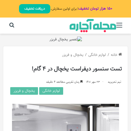
۱۵۰ هزار تومان تخفیف
| برای اولین سفارش.
دریافت تخفیف
منو
جستج
خانه
/
لوازم خانگی
/
یخچال و فریزر
تست سنسور دیفراست یخچال در 4 گام!
تیم تحریریه
23 مهر 1401
زمان تقریبی مطالعه 4 دقیقه
لوازم خانگی
یخچال و فریزر