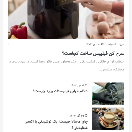
فرزاد دادخواه
02 دی 1403
2
سرخ کن فیلیپس ساخت کجاست؟
انتخاب لوازم خانگی باکیفیت یکی از دغدغه‌های اصلی خانواده‌ها است. در بین برندهای
مختلف، فیلیپس…
01 دی 1403
علائم خرابی ترموستات پراید چیست؟
29 آذر 1403
چای ماسالا چیست؛ یک نوشیدنی یا اکسیر
شفابخش؟!