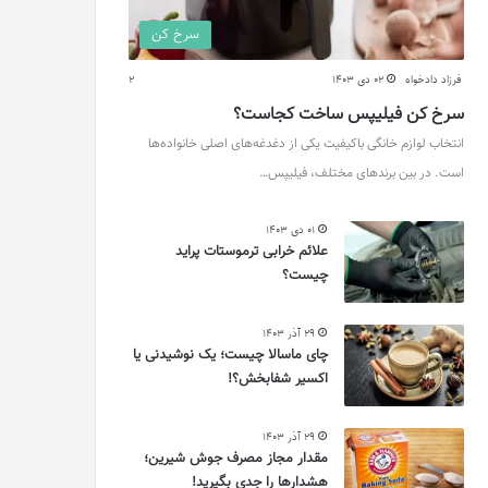
سرخ کن
فرزاد دادخواه
02 دی 1403
2
سرخ کن فیلیپس ساخت کجاست؟
انتخاب لوازم خانگی باکیفیت یکی از دغدغه‌های اصلی خانواده‌ها
است. در بین برندهای مختلف، فیلیپس…
01 دی 1403
علائم خرابی ترموستات پراید
چیست؟
29 آذر 1403
چای ماسالا چیست؛ یک نوشیدنی یا
اکسیر شفابخش؟!
29 آذر 1403
مقدار مجاز مصرف جوش شیرین؛
هشدارها را جدی بگیرید!