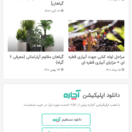
گیاهان]
03 آبان 1403
مراحل لوله کشی جهت آبیاری قطره
گیاهان مقاوم آپارتمانی (معرفی 6
ای + مزایای آبیاری قطره ای
گیاه)
15 مرداد 1401
24 بهمن 1400
دانلود اپلیکیشن
با نصب اپلیکیشن آچاره بیش از 256 خدمت مورد نیاز در جیب شماست.