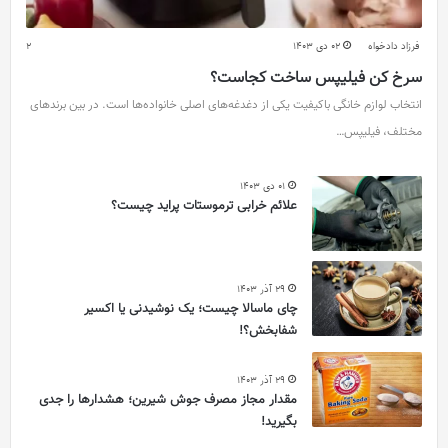
فرزاد دادخواه
02 دی 1403
2
سرخ کن فیلیپس ساخت کجاست؟
انتخاب لوازم خانگی باکیفیت یکی از دغدغه‌های اصلی خانواده‌ها است. در بین برندهای
مختلف، فیلیپس…
01 دی 1403
علائم خرابی ترموستات پراید چیست؟
29 آذر 1403
چای ماسالا چیست؛ یک نوشیدنی یا اکسیر
شفابخش؟!
29 آذر 1403
مقدار مجاز مصرف جوش شیرین؛ هشدارها را جدی
بگیرید!