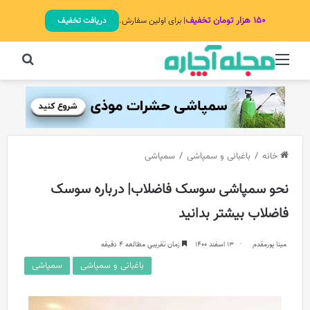
۱۵۰ هزار تومان تخفیف
| برای اولین سفارش.
دریافت تخفیف
منو
جستج
خانه
/
باغبانی و سمپاشی
/
سمپاشی
نحو سمپاشی سوسک فاضلاب| درباره سوسک
فاضلاب بیشتر بدانید
مینا پورمقدم
13 اسفند 1400
زمان تقریبی مطالعه 4 دقیقه
باغبانی و سمپاشی
سمپاشی