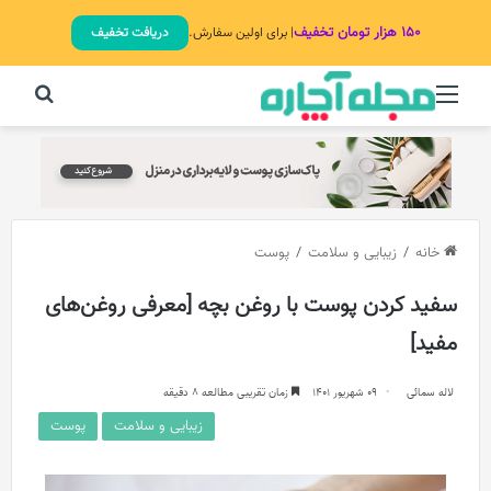
۱۵۰ هزار تومان تخفیف
| برای اولین سفارش.
دریافت تخفیف
منو
جستج
خانه
/
زیبایی و سلامت
/
پوست
سفید کردن پوست با روغن بچه [معرفی روغن‌های
مفید]
لاله سمائی
09 شهریور 1401
زمان تقریبی مطالعه 8 دقیقه
زیبایی و سلامت
پوست