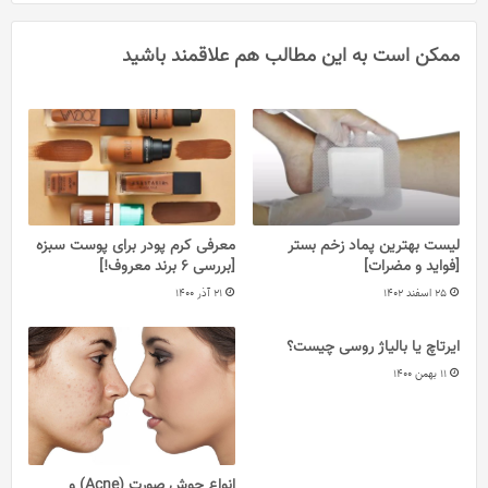
ممکن است به این مطالب هم علاقمند باشید
لیست بهترین پماد زخم بستر
معرفی کرم پودر برای پوست‌ سبزه
[فواید و مضرات]
[بررسی 6 برند معروف!]
25 اسفند 1402
21 آذر 1400
ایرتاچ یا بالیاژ روسی چیست؟
11 بهمن 1400
انواع جوش صورت (Acne) و