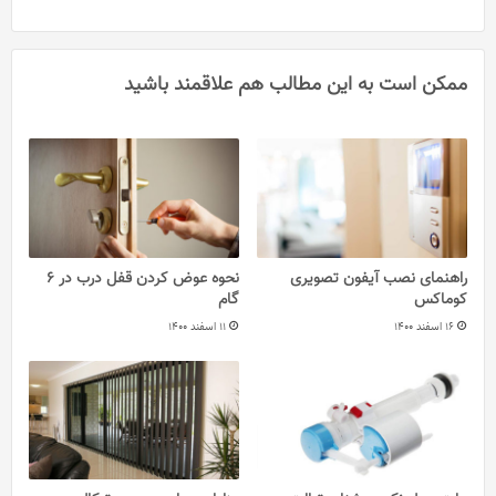
ممکن است به این مطالب هم علاقمند باشید
راهنمای نصب آیفون تصویری
نحوه عوض کردن قفل درب در 6
کوماکس
گام
16 اسفند 1400
11 اسفند 1400