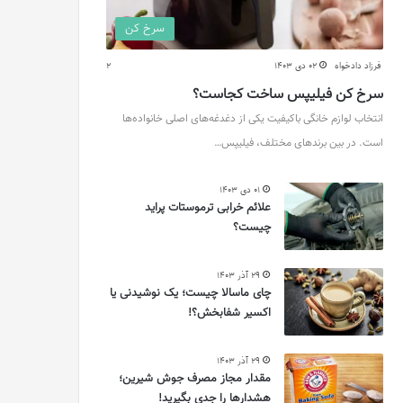
سرخ کن
فرزاد دادخواه
02 دی 1403
2
سرخ کن فیلیپس ساخت کجاست؟
انتخاب لوازم خانگی باکیفیت یکی از دغدغه‌های اصلی خانواده‌ها
است. در بین برندهای مختلف، فیلیپس…
01 دی 1403
علائم خرابی ترموستات پراید
چیست؟
29 آذر 1403
چای ماسالا چیست؛ یک نوشیدنی یا
اکسیر شفابخش؟!
29 آذر 1403
مقدار مجاز مصرف جوش شیرین؛
هشدارها را جدی بگیرید!