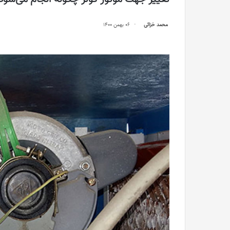
محمد خزائی
06 بهمن 1400