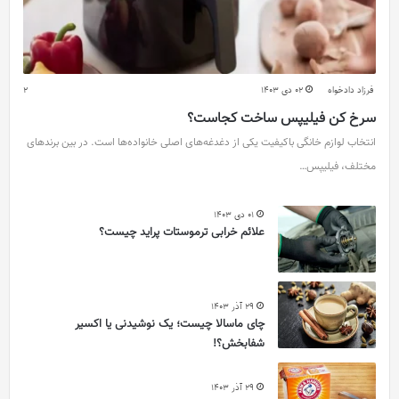
فرزاد دادخواه
02 دی 1403
2
سرخ کن فیلیپس ساخت کجاست؟
انتخاب لوازم خانگی باکیفیت یکی از دغدغه‌های اصلی خانواده‌ها است. در بین برندهای
مختلف، فیلیپس…
01 دی 1403
علائم خرابی ترموستات پراید چیست؟
29 آذر 1403
چای ماسالا چیست؛ یک نوشیدنی یا اکسیر
شفابخش؟!
29 آذر 1403