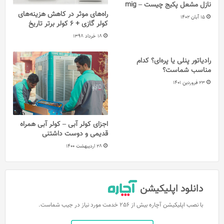
نازل مشعل پکیج چیست – mig
راه‌های موثر در کاهش هزینه‌های
15 آبان 1402
کولر گازی + 6 کولر برتر تاریخ
18 خرداد 1398
رادیاتور پنلی یا پره‌ای؟ کدام
مناسب شماست؟
23 فروردین 1401
اجزای کولر آبی – کولر آبی همراه
قدیمی و دوست داشتنی
28 اردیبهشت 1400
دانلود اپلیکیشن
با نصب اپلیکیشن آچاره بیش از 256 خدمت مورد نیاز در جیب شماست.