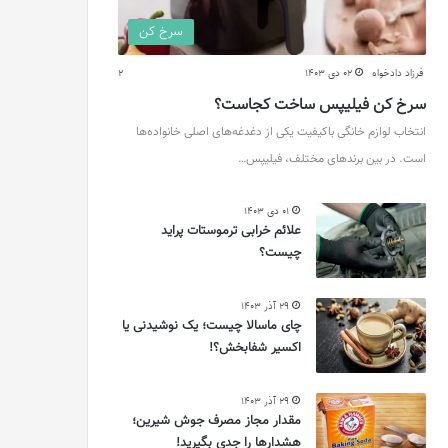
سرخ کن
فرزاد دادخواه
02 دی 1403
2
سرخ کن فیلیپس ساخت کجاست؟
انتخاب لوازم خانگی باکیفیت یکی از دغدغه‌های اصلی خانواده‌ها
است. در بین برندهای مختلف، فیلیپس…
01 دی 1403
علائم خرابی ترموستات پراید
چیست؟
29 آذر 1403
چای ماسالا چیست؛ یک نوشیدنی یا
اکسیر شفابخش؟!
29 آذر 1403
مقدار مجاز مصرف جوش شیرین؛
هشدارها را جدی بگیرید!