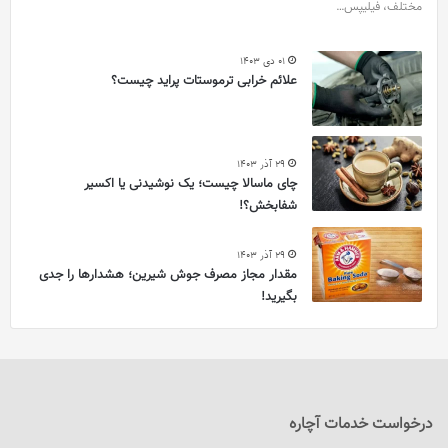
مختلف، فیلیپس…
01 دی 1403
علائم خرابی ترموستات پراید چیست؟
29 آذر 1403
چای ماسالا چیست؛ یک نوشیدنی یا اکسیر
شفابخش؟!
29 آذر 1403
مقدار مجاز مصرف جوش شیرین؛ هشدارها را جدی
بگیرید!
درخواست خدمات آچاره