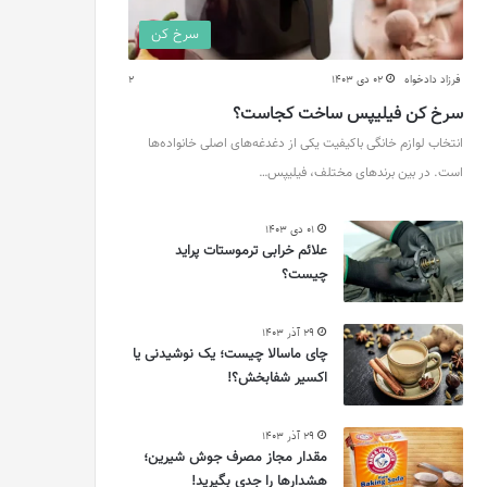
سرخ کن
فرزاد دادخواه
02 دی 1403
2
سرخ کن فیلیپس ساخت کجاست؟
انتخاب لوازم خانگی باکیفیت یکی از دغدغه‌های اصلی خانواده‌ها
است. در بین برندهای مختلف، فیلیپس…
01 دی 1403
علائم خرابی ترموستات پراید
چیست؟
29 آذر 1403
چای ماسالا چیست؛ یک نوشیدنی یا
اکسیر شفابخش؟!
29 آذر 1403
مقدار مجاز مصرف جوش شیرین؛
هشدارها را جدی بگیرید!